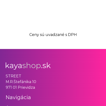
Ceny sú uvadzané s DPH
STREET
M.R.Štefánika 10
971 01 Prievidza
Navigácia