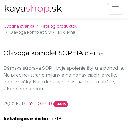
Preskočiť na obsah
Preskočiť na hlavné menu
Úvodná stránka
Katalóg produktov
Olavoga komplet SOPHIA čierna
Olavoga komplet SOPHIA čierna
Dámska súprava SOPHIA je spojenie štýlu a pohodlia.
Na prednej strane mikiny a na nohaviciach je veľké
logo značky. Na mikine aj nohaviciach sú manžety
ukončené lemom.
45,00 EUR
75,00 EUR
-40%
katalógové číslo:
17718