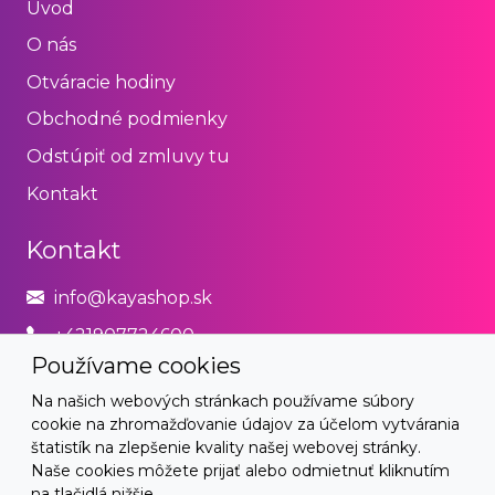
Úvod
O nás
Otváracie hodiny
Obchodné podmienky
Odstúpiť od zmluvy tu
Kontakt
Kontakt
info@kayashop.sk
+421907724600
Používame cookies
Právne
Na našich webových stránkach používame súbory
cookie na zhromažďovanie údajov za účelom vytvárania
Obchodné podmienky
štatistík na zlepšenie kvality našej webovej stránky.
Naše cookies môžete prijať alebo odmietnuť kliknutím
Zásady používania cookies
na tlačidlá nižšie.