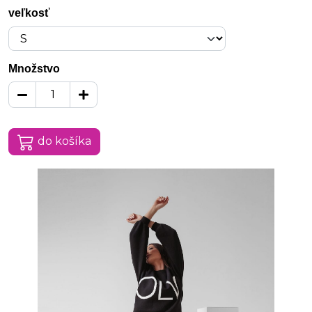
veľkosť
Množstvo
do košíka