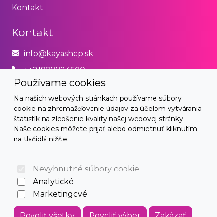
Kontakt
Kontakt
info@kayashop.sk
+421907724600
Používame cookies
Právne
Na našich webových stránkach používame súbory
cookie na zhromažďovanie údajov za účelom vytvárania
Obchodné podmienky
štatistík na zlepšenie kvality našej webovej stránky.
Naše cookies môžete prijať alebo odmietnuť kliknutím
Zásady používania cookies
na tlačidlá nižšie.
© 2026 Arrabella s.r.o., mayabella s.r.o., Všetky práva
vyhradené.
Nevyhnutné súbory cookie
Analytické
Marketingové
Hosting:
- Web:
Povoliť všetky
Povoliť výber
Zakázať