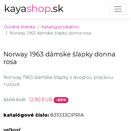
Preskočiť na obsah
Preskočiť na hlavné menu
Úvodná stránka
Katalóg produktov
Norway 1963 dámske šľapky donna rosa
Norway 1963 dámske šľapky donna
rosa
Norway 1963 dámske šľapky s dvojitou prackou
ružové
12,90 EUR
32,00 EUR
-60%
katalógové číslo:
831033CIPRIA
veľkosť