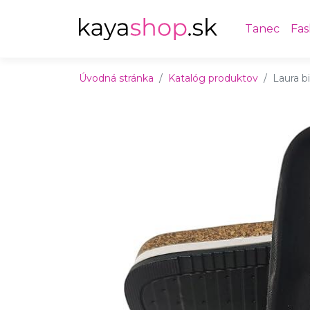
Preskočiť na obsah
Preskočiť na hlavné menu
Tanec
Fas
Úvodná stránka
Katalóg produktov
Laura b