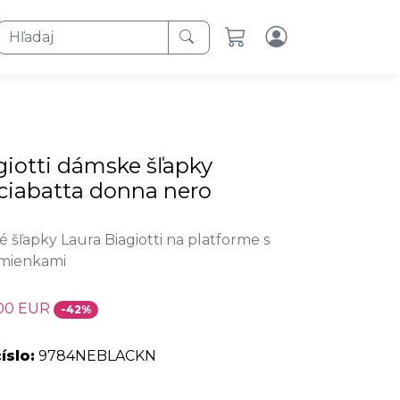
Hľadaj
giotti dámske šľapky
 ciabatta donna nero
 šľapky Laura Biagiotti na platforme s
mienkami
00 EUR
-42%
íslo:
9784NEBLACKN