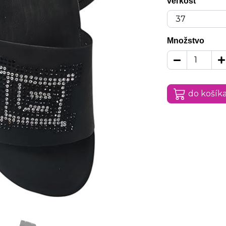
veľkosť
Množstvo
do košík