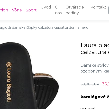
Úvod
O
Otváracie
Kontakt
hion
Vône
Šport
nás
hodiny
iagiotti dámske šľapky calzatura ciabatta donna nero
Laura bia
calzatura
Dámske štýlové
ozdobnými ka
35,
60,00 EUR
katalógové č