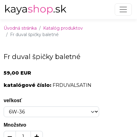
Preskočiť na obsah
Preskočiť na hlavné menu
Úvodná stránka
Katalóg produktov
Fr duval špičky baletné
Fr duval špičky baletné
59,00 EUR
katalógové číslo:
FRDUVALSATIN
veľkosť
Množstvo