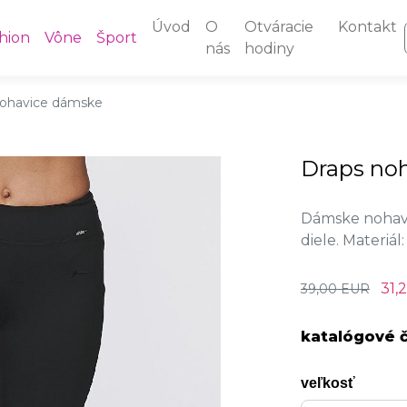
Úvod
O
Otváracie
Kontakt
hion
Vône
Šport
nás
hodiny
nohavice dámske
Draps no
Dámske nohavi
diele. Materiál
31,
39,00 EUR
katalógové č
veľkosť