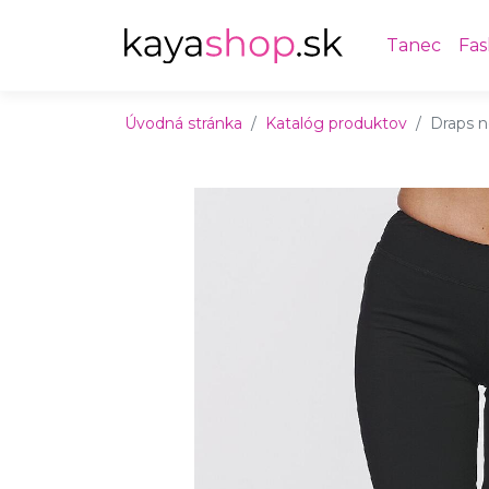
Preskočiť na obsah
Preskočiť na hlavné menu
Tanec
Fas
Úvodná stránka
Katalóg produktov
Draps 