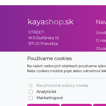
Nav
STREET
Úvod
M.R.Štefánika 10
O ná
971 01 Prievidza
Otvár
Obch
Používame cookies
Odst
Na našich webových stránkach používame súbory 
Naše cookies môžete prijať alebo odmietnuť klikn
Kont
Nevyhnutné súbory cookie
Analytické
Marketingové