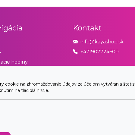
igácia
Kontakt
info@kayashop.sk
s
+421907724600
acie hodiny
odné podmienky
úpiť od zmluvy tu
cookie na zhromažďovanie údajov za účelom vytvárania štatistík
utím na tlačidlá nižšie.
akt
© 2026 Arrabella s.r.o., mayabella s.r.o., Všetky práva vyhradené.