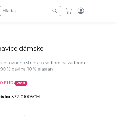
Hľadaj
havice dámske
ce rovného strihu so sedlom na zadnom
: 90 % bavlna, 10 % elastan
20 EUR
-20%
íslo:
332-01005CM