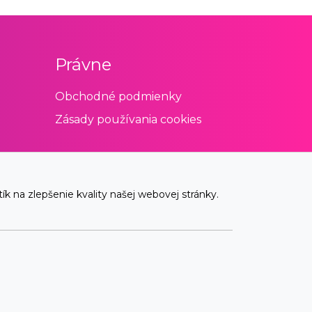
Právne
Obchodné podmienky
Zásady používania cookies
 na zlepšenie kvality našej webovej stránky.