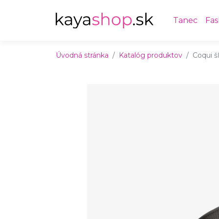
Preskočiť na obsah
Preskočiť na hlavné menu
Tanec
Fas
Úvodná stránka
Katalóg produktov
Coqui š