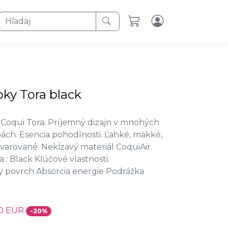
Hľadaj
pky Tora black
 Coqui Tora. Príjemný dizajn v mnohých
ách. Esencia pohodlnosti. Ľahké, mäkké,
arované. Nekĺzavý materiál CoquiAir.
a : Black Kľúčové vlastnosti:
y povrch Absorcia energie Podrážka
60 EUR
-20%