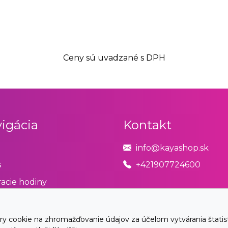
Ceny sú uvadzané s DPH
igácia
Kontakt
info@kayashop.sk
s
+421907724600
acie hodiny
odné podmienky
úpiť od zmluvy tu
cookie na zhromažďovanie údajov za účelom vytvárania štatistík