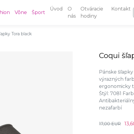
Úvod
O
Otváracie
Kontakt
hion
Vône
Šport
nás
hodiny
ľapky Tora black
Coqui šľa
Pánske šľapky
výrazných farb
ergonomicky tv
Štýl: 7081 Farb
Antibakteriáln
nezafarbí
13,
17,00 EUR