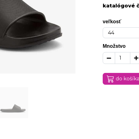
katalógové č
veľkosť
Množstvo
do košík