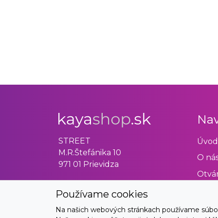
Nav
STREET
Úvod
M.R.Štefánika 10
O ná
971 01 Prievidza
Otvár
Obch
Používame cookies
Odst
Na našich webových stránkach používame súbory 