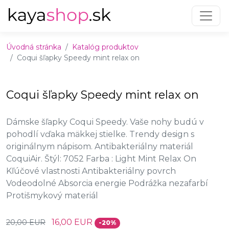
Preskočiť na obsah
Preskočiť na hlavné menu
Úvodná stránka
Katalóg produktov
Coqui šľapky Speedy mint relax on
Coqui šľapky Speedy mint relax on
Dámske šľapky Coqui Speedy. Vaše nohy budú v
pohodlí vďaka mäkkej stielke. Trendy design s
originálnym nápisom. Antibakteriálny materiál
CoquiAir. Štýl: 7052 Farba : Light Mint Relax On
Kľúčové vlastnosti Antibakteriálny povrch
Vodeodolné Absorcia energie Podrážka nezafarbí
Protišmykový materiál
16,00 EUR
20,00 EUR
-20%