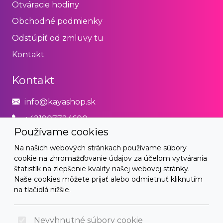
Otváracie hodiny
Obchodné podmienky
Odstúpiť od zmluvy tu
Kontakt
Kontakt
info@kayashop.sk
+421907724600
Používame cookies
Právne
Na našich webových stránkach používame súbory
cookie na zhromažďovanie údajov za účelom vytvárania
Obchodné podmienky
štatistík na zlepšenie kvality našej webovej stránky.
Naše cookies môžete prijať alebo odmietnuť kliknutím
Zásady používania cookies
na tlačidlá nižšie.
© 2026 Arrabella s.r.o., mayabella s.r.o., Všetky práva
vyhradené.
Nevyhnutné súbory cookie