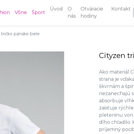
Úvod
O
Otváracie
Kontakt
hion
Vône
Šport
nás
hodiny
 tričko pánske biele
Cityzen t
Ako materiál C
strana je vďak
škvrnám a špin
nezanechajú st
absorbuje vlhk
zaisťuje rýchl
pleteninu von.
dlho chladilo.
príjemný pocit