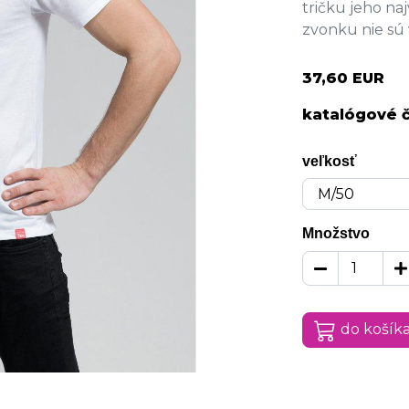
tričku jeho na
zvonku nie sú v
37,60 EUR
katalógové č
veľkosť
Množstvo
do košík