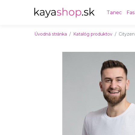
Preskočiť na obsah
Preskočiť na hlavné menu
Tanec
Fas
Úvodná stránka
Katalóg produktov
Cityzen