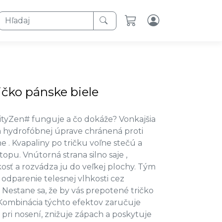
Hľadaj
ričko pánske biele
ityZen# funguje a čo dokáže? Vonkajšia
a hydrofóbnej úprave chránená proti
e . Kvapaliny po tričku voľne stečú a
opu. Vnútorná strana silno saje ,
osť a rozvádza ju do veľkej plochy. Tým
e odparenie telesnej vlhkosti cez
 Nestane sa, že by vás prepotené tričko
 Kombinácia týchto efektov zaručuje
 pri nosení, znižuje zápach a poskytuje