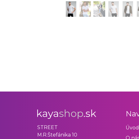
Nav
STREET
Úvod
M.R.Štefánika 10
O ná