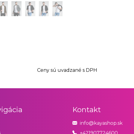
Ceny sú uvadzané s DPH
igácia
Kontakt
info@kayashop.sk
s
+421907724600