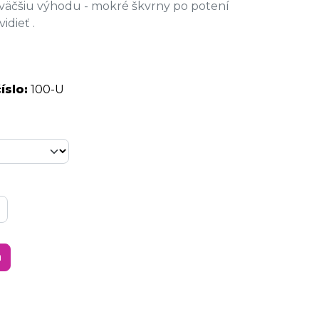
jväčšiu výhodu - mokré škvrny po potení
idieť .
íslo:
100-U
a