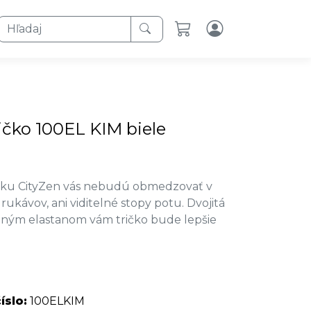
Hľadaj
ričko 100EL KIM biele
ičku CityZen vás nebudú obmedzovať v
 rukávov, ani viditelné stopy potu. Dvojitá
daným elastanom vám tričko bude lepšie
íslo:
100ELKIM