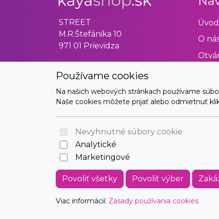
Nav
STREET
Úvod
M.R.Štefánika 10
O ná
971 01 Prievidza
Otvár
Obch
Používame cookies
Odst
Na našich webových stránkach používame súbory 
Naše cookies môžete prijať alebo odmietnuť klikn
Kont
Nevyhnutné súbory cookie
Analytické
Marketingové
Povoliť všetky
Povoliť výber
Zaká
Viac informácií:
Zásady používania cookies