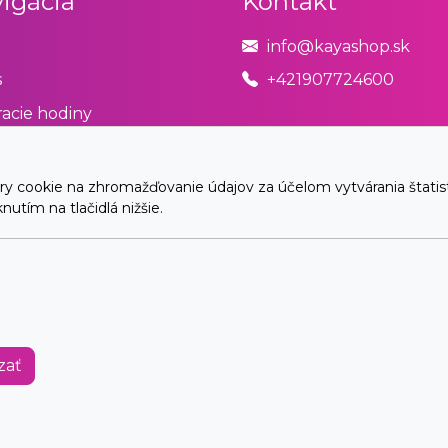
igácia
Kontakt
info@kayashop.sk
s
+421907724600
acie hodiny
odné podmienky
úpiť od zmluvy tu
cookie na zhromažďovanie údajov za účelom vytvárania štatistík
utím na tlačidlá nižšie.
akt
© 2026 Arrabella s.r.o., mayabella s.r.o., Všetky práva vyhradené.
Hosting:
- Web:
zať