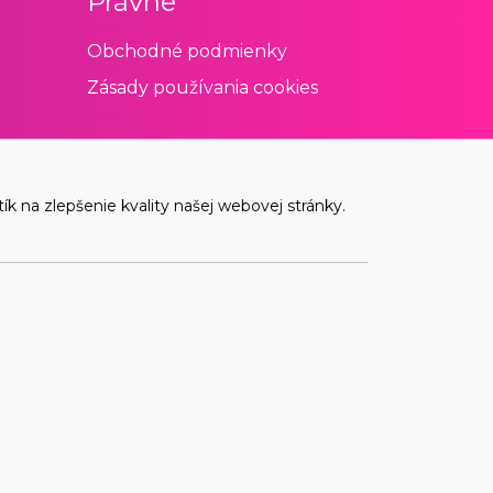
Právne
Obchodné podmienky
Zásady používania cookies
 na zlepšenie kvality našej webovej stránky.