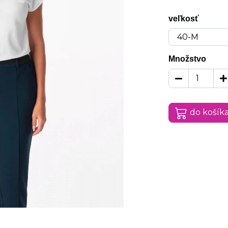
veľkosť
Množstvo
do košík