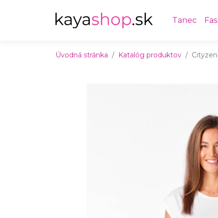
Preskočiť na obsah
Preskočiť na hlavné menu
Tanec
Fas
Úvodná stránka
Katalóg produktov
Cityzen