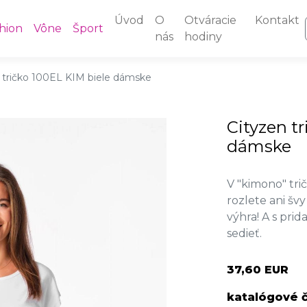
Úvod
O
Otváracie
Kontakt
hion
Vône
Šport
nás
hodiny
 tričko 100EL KIM biele dámske
Cityzen t
dámske
V "kimono" tr
rozlete ani švy
výhra! A s pri
sedieť.
37,60 EUR
katalógové č