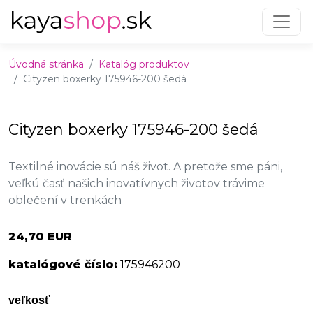
Preskočiť na obsah
Preskočiť na hlavné menu
Úvodná stránka
Katalóg produktov
Cityzen boxerky 175946-200 šedá
Cityzen boxerky 175946-200 šedá
Textilné inovácie sú náš život. A pretože sme páni,
veľkú časť našich inovatívnych životov trávime
oblečení v trenkách
24,70 EUR
katalógové číslo:
175946200
veľkosť