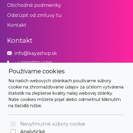
Obchodné podmienky
Odstúpiť od zmluvy tu
Kontakt
Kontakt
info@kayashop.sk
+421907724600
Používame cookies
Právne
Na našich webových stránkach používame súbory
cookie na zhromažďovanie údajov za účelom vytvárania
Obchodné podmienky
štatistík na zlepšenie kvality našej webovej stránky.
Naše cookies môžete prijať alebo odmietnuť kliknutím
Zásady používania cookies
na tlačidlá nižšie.
© 2026 Arrabella s.r.o., mayabella s.r.o., Všetky práva
vyhradené.
Nevyhnutné súbory cookie
Analytické