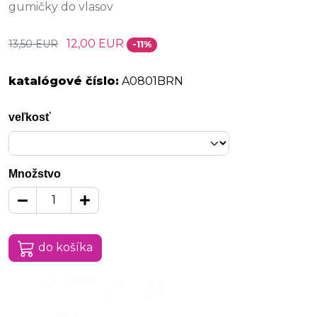
gumičky do vlasov
12,00 EUR
13,50 EUR
-11%
katalógové číslo:
A0801BRN
veľkosť
Množstvo
do košíka