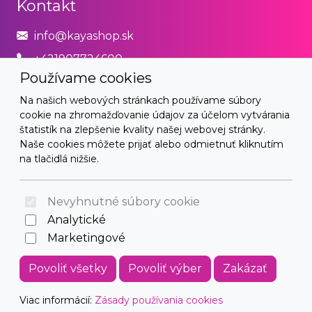
Kontakt
info@kayashop.sk
+421907724600
Používame cookies
Právne
Na našich webových stránkach používame súbory
cookie na zhromažďovanie údajov za účelom vytvárania
Obchodné podmienky
štatistík na zlepšenie kvality našej webovej stránky.
Naše cookies môžete prijať alebo odmietnuť kliknutím
Zásady používania cookies
na tlačidlá nižšie.
© 2026 Arrabella s.r.o., mayabella s.r.o., Všetky práva
vyhradené.
Nevyhnutné súbory cookie
Analytické
Marketingové
Hosting:
- Web:
Povoliť všetky
Povoliť výber
Zakázať
Viac informácií:
Zásady používania cookies