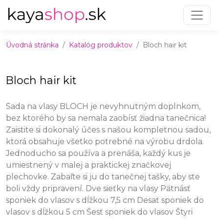
Preskočiť na obsah
Preskočiť na hlavné menu
Úvodná stránka
Katalóg produktov
Bloch hair kit
Bloch hair kit
Sada na vlasy BLOCH je nevyhnutným doplnkom,
bez ktorého by sa nemala zaobísť žiadna tanečnica!
Zaistite si dokonalý účes s našou kompletnou sadou,
ktorá obsahuje všetko potrebné na výrobu drdola.
Jednoducho sa používa a prenáša, každý kus je
umiestnený v malej a praktickej značkovej
plechovke. Zabaľte si ju do tanečnej tašky, aby ste
boli vždy pripravení. Dve sieťky na vlasy Pätnásť
sponiek do vlasov s dĺžkou 7,5 cm Desať sponiek do
vlasov s dĺžkou 5 cm Šesť sponiek do vlasov Štyri