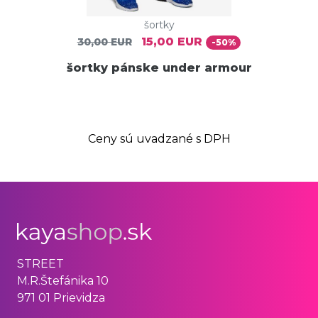
šortky
15,00 EUR
30,00 EUR
-50%
šortky pánske under armour
Ceny sú uvadzané s DPH
STREET
M.R.Štefánika 10
971 01 Prievidza