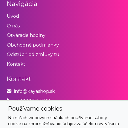
Navigácia
Úvod
O nás
Otváracie hodiny
Obchodné podmienky
Odstúpiť od zmluvy tu
Kontakt
Kontakt
info@kayashop.sk
+421907724600
Používame cookies
Právne
Na našich webových stránkach používame súbory
cookie na zhromažďovanie údajov za účelom vytvárania
Obchodné podmienky