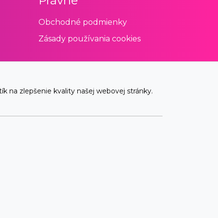
Právne
Obchodné podmienky
Zásady používania cookies
 na zlepšenie kvality našej webovej stránky.