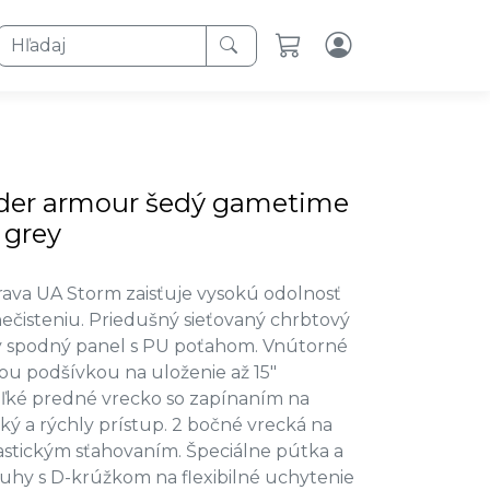
Hľadaj
der armour šedý gametime
 grey
ava UA Storm zaisťuje vysokú odolnosť
nečisteniu. Priedušný sieťovaný chrbtový
ý spodný panel s PU poťahom. Vnútorné
ou podšívkou na uloženie až 15"
ľké predné vrecko so zapínaním na
ký a rýchly prístup. 2 bočné vrecká na
lastickým sťahovaním. Špeciálne pútka a
hy s D-krúžkom na flexibilné uchytenie