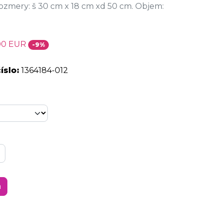
Rozmery: š 30 cm x 18 cm xd 50 cm. Objem:
00 EUR
-9%
íslo:
1364184-012
a