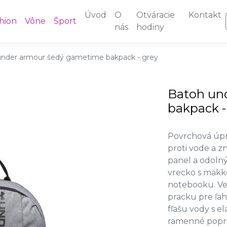
Úvod
O
Otváracie
Kontakt
hion
Vône
Šport
nás
hodiny
under armour šedý gametime bakpack - grey
Batoh un
bakpack -
Povrchová úpr
proti vode a z
panel a odoln
vrecko s mäkk
notebooku. Ve
pracku pre ľah
fľašu vody s e
ramenné popru