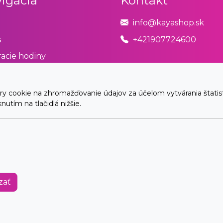
igácia
Kontakt
info@kayashop.sk
s
+421907724600
acie hodiny
odné podmienky
úpiť od zmluvy tu
cookie na zhromažďovanie údajov za účelom vytvárania štatistík
utím na tlačidlá nižšie.
akt
© 2026 Arrabella s.r.o., mayabella s.r.o., Všetky práva vyhradené.
Hosting:
- Web:
zať