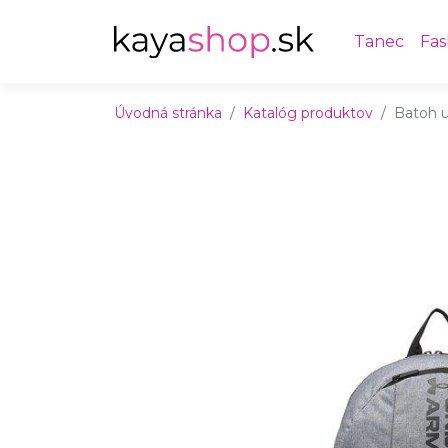
Preskočiť na obsah
Preskočiť na hlavné menu
Tanec
Fas
Úvodná stránka
Katalóg produktov
Batoh 