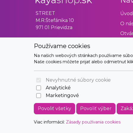
Nav
STREET
Úvod
M.R.Štefánika 10
O ná
971 01 Prievidza
Otvár
Obch
Používame cookies
Odst
Na našich webových stránkach používame súbory 
Naše cookies môžete prijať alebo odmietnuť klikn
Kont
Nevyhnutné súbory cookie
Analytické
Marketingové
Povoliť všetky
Povoliť výber
Zaká
Viac informácií:
Zásady používania cookies