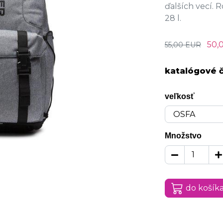
ďalších vecí. 
28 l.
50,
55,00 EUR
katalógové č
veľkosť
Množstvo
do košík