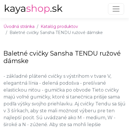
Preskočiť na obsah
Preskočiť na hlavné menu
Úvodná stránka
Katalóg produktov
Baletné cvičky Sansha TENDU ružové dámske
Baletné cvičky Sansha TENDU ružové
dámske
- základné plátené cvičky s výstrihom v tvare V,
elegantná línia - delená podošva - prešívané
elastickou niťou - gumička po obvode Tieto cvičky
majú voľné gumičky, ktoré si tanečnica prišije sama
podľa výšky svojho priehlavku. Aj cvičky Tendu sa šijú
v 3 šírkach, aby ste mali možnosť výberu pre ten
najlepší pocit. Sú uvádzané ako M - medium, W -
široké a N - zúžené. Aby ste sa mohli lepšie