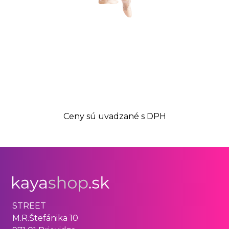
Ceny sú uvadzané s DPH
STREET
M.R.Štefánika 10