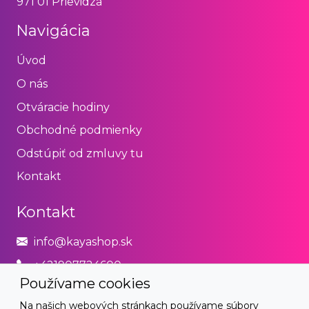
971 01 Prievidza
Navigácia
Úvod
O nás
Otváracie hodiny
Obchodné podmienky
Odstúpiť od zmluvy tu
Kontakt
Kontakt
info@kayashop.sk
+421907724600
Používame cookies
Právne
Na našich webových stránkach používame súbory