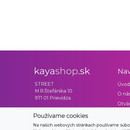
Nav
STREET
Úvod
M.R.Štefánika 10
O ná
971 01 Prievidza
Otvár
Obch
Používame cookies
Odst
Na našich webových stránkach používame súbory 