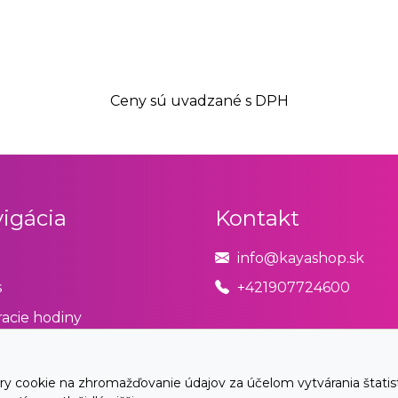
Ceny sú uvadzané s DPH
igácia
Kontakt
info@kayashop.sk
s
+421907724600
acie hodiny
odné podmienky
úpiť od zmluvy tu
cookie na zhromažďovanie údajov za účelom vytvárania štatistík