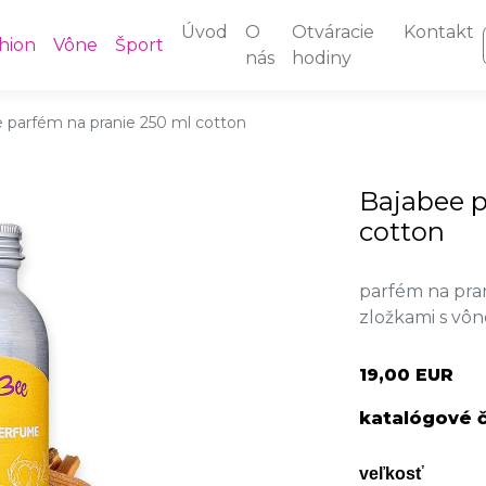
Úvod
O
Otváracie
Kontakt
hion
Vône
Šport
nás
hodiny
 parfém na pranie 250 ml cotton
Bajabee p
cotton
parfém na pr
zložkami s vôn
19,00 EUR
katalógové č
veľkosť