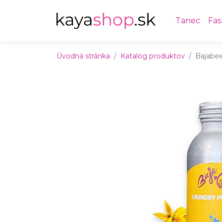
Preskočiť na obsah
Preskočiť na hlavné menu
Tanec
Fas
Úvodná stránka
Katalóg produktov
Bajabee