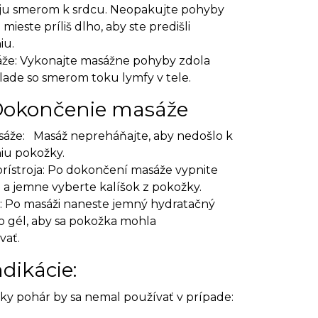
 ju smerom k srdcu. Neopakujte pohyby
ieste príliš dlho, aby ste predišli
iu.
že: Vykonajte masážne pohyby zdola
lade so smerom toku lymfy v tele.
 Dokončenie masáže
sáže: Masáž nepreháňajte, aby nedošlo k
iu pokožky.
rístroja: Po dokončení masáže vypnite
a jemne vyberte kalíšok z pokožky.
: Po masáži naneste jemný hydratačný
 gél, aby sa pokožka mohla
vať.
dikácie:
sky pohár by sa nemal používať v prípade: