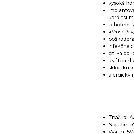
vysoká ho
implantova
kardiostim
tehotenstv
kŕčové žily,
poškodená
infekčné c
citlivá pok
akútna zlo
sklon ku k
alergický 
Značka: A
Napätie: 5
Výkon: 5