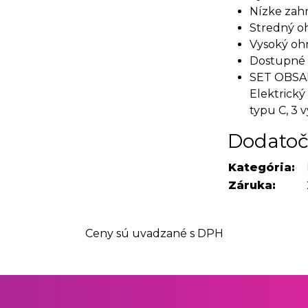
Nízke zahr
Stredný o
Vysoký oh
Dostupné f
SET OBSAHU
Elektrický
typu C, 3 v
Dodatoč
Kategória:
Záruka:
Ceny sú uvadzané s DPH