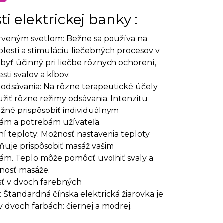
ti elektrickej banky :
rveným svetlom: Bežne sa používa na
olesti a stimuláciu liečebných procesov v
 byť účinný pri liečbe rôznych ochorení,
sti svalov a kĺbov.
 odsávania: Na rôzne terapeutické účely
iť rôzne režimy odsávania. Intenzitu
ožné prispôsobiť individuálnym
ám a potrebám užívateľa.
ní teploty: Možnosť nastavenia teploty
uje prispôsobiť masáž vašim
ám. Teplo môže pomôcť uvoľniť svaly a
nnosť masáže.
ť v dvoch farebných
: Štandardná čínska elektrická žiarovka je
 dvoch farbách: čiernej a modrej.