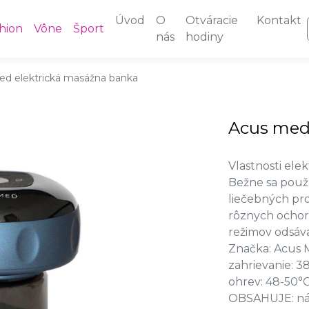
Úvod
O
Otváracie
Kontakt
hion
Vône
Šport
nás
hodiny
d elektrická masážna banka
Acus med
Vlastnosti ele
Bežne sa použí
liečebných pro
rôznych ochore
režimov odsáva
Značka: Acus 
zahrievanie: 3
ohrev: 48-50°C
OBSAHUJE: návo