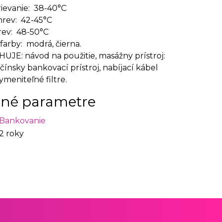
ievanie: 38-40°C
hrev: 42-45°C
rev: 48-50°C
arby: modrá, čierna.
JE: návod na použitie, masážny prístroj:
 čínsky bankovací prístroj, nabíjací kábel
ymeniteľné filtre.
né parametre
Bankovanie
2 roky