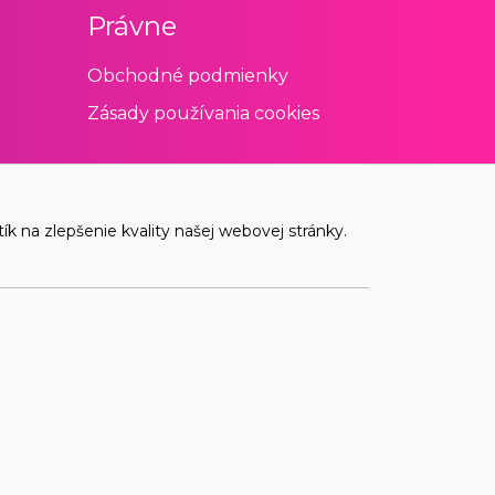
Právne
Obchodné podmienky
Zásady používania cookies
 na zlepšenie kvality našej webovej stránky.