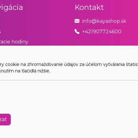
igácia
Kontakt
info@kayashop.sk
s
+421907724600
acie hodiny
odné podmienky
úpiť od zmluvy tu
cookie na zhromažďovanie údajov za účelom vytvárania štatistík
utím na tlačidlá nižšie.
akt
© 2026 Arrabella s.r.o., mayabella s.r.o., Všetky práva vyhradené.
Hosting:
- Web:
zať