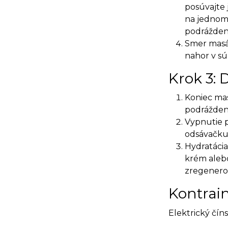
posúvajte
na jednom m
podrážden
Smer masá
nahor v sú
Krok 3:
Koniec ma
podrážden
Vypnutie p
odsávačku 
Hydratácia
krém alebo
zregenero
Kontrain
Elektrický čín