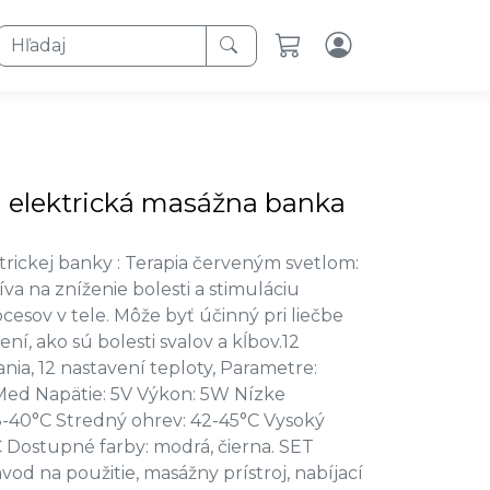
Hľadaj
 elektrická masážna banka
ktrickej banky : Terapia červeným svetlom:
va na zníženie bolesti a stimuláciu
cesov v tele. Môže byť účinný pri liečbe
ní, ako sú bolesti svalov a kĺbov.12
nia, 12 nastavení teploty, Parametre:
Med Napätie: 5V Výkon: 5W Nízke
8-40°C Stredný ohrev: 42-45°C Vysoký
 Dostupné farby: modrá, čierna. SET
d na použitie, masážny prístroj, nabíjací