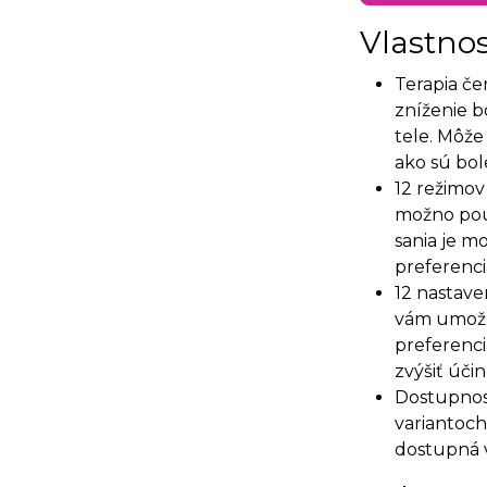
Vlastnos
Terapia če
zníženie b
tele. Môže
ako sú bole
12 režimov
možno použ
sania je m
preferenci
12 nastave
vám umožň
preferenci
zvýšiť úči
Dostupnos
variantoch
dostupná v