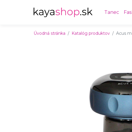
Preskočiť na obsah
Preskočiť na hlavné menu
Tanec
Fas
Úvodná stránka
Katalóg produktov
Acus me