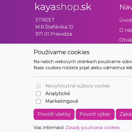
Nav
STREET
Úvod
M.R.Štefánika 10
O ná
971 01 Prievidza
Otvár
Obch
Používame cookies
Odst
Na našich webových stránkach používame súbory 
Naše cookies môžete prijať alebo odmietnuť klikn
Kont
Nevyhnutné súbory cookie
Analytické
Marketingové
Povoliť všetky
Povoliť výber
Zaká
Viac informácií:
Zásady používania cookies