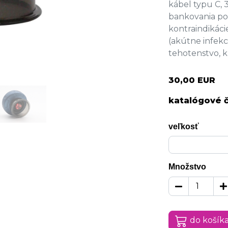
kábel typu C, 3
bankovania po
kontraindikáci
(akútne infekc
tehotenstvo, kŕč
30,00 EUR
katalógové č
veľkosť
Množstvo
do košík