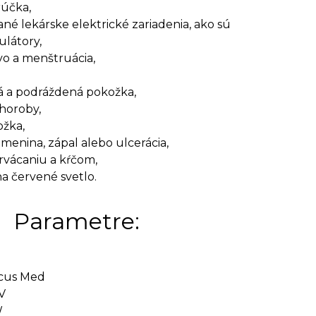
rúčka,
né lekárske elektrické zariadenia, ako sú
ulátory,
o a menštruácia,
 a podráždená pokožka,
horoby,
ožka,
menina, zápal alebo ulcerácia,
rvácaniu a kŕčom,
na červené svetlo.
Parametre:
cus Med
V
W